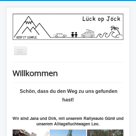
Toggle
Navigation
Home
Willkommen
Über uns
Reisen
Schön, dass du den Weg zu uns gefunden
Abenteuerrallye
hast!
Bulli Gedöns
Kontakt
Wir sind Jana und Dirk, mit unserem Rallyeauto Günti und
unserem Alltagsfluchtwagen Leo.