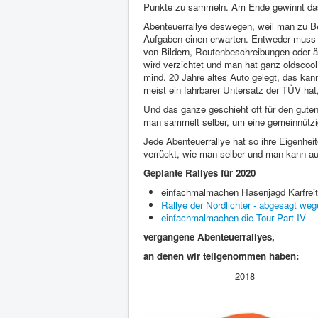
Punkte zu sammeln. Am Ende gewinnt da
Abenteuerrallye deswegen, weil man zu Be
Aufgaben einen erwarten. Entweder muss
von Bildern, Routenbeschreibungen oder 
wird verzichtet und man hat ganz oldscool
mind. 20 Jahre altes Auto gelegt, das kan
meist ein fahrbarer Untersatz der TÜV hat, 
Und das ganze geschieht oft für den gut
man sammelt selber, um eine gemeinnützig
Jede Abenteuerrallye hat so ihre Eigenheit
verrückt, wie man selber und man kann au
Geplante Rallyes für 2020
einfachmalmachen Hasenjagd Karfrei
Rallye der Nordlichter - abgesagt we
einfachmalmachen die Tour Part IV
vergangene Abenteuerrallyes,
an denen w
ir teilgenommen haben:
2018