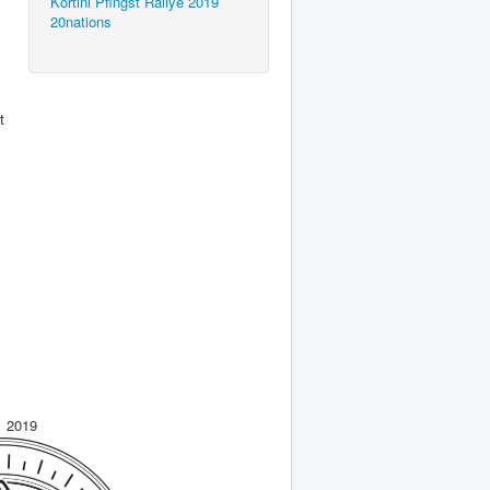
Kortini Pfingst Rallye 2019
20nations
t
2019