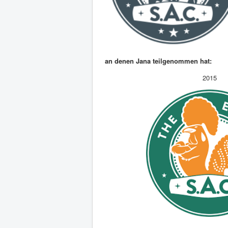
an denen Jana teilgenommen hat:
2015