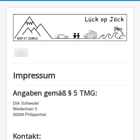
Toggle
Navigation
Home
Impressum
Über uns
Reisen
Angaben gemäß § 5 TMG:
Abenteuerrallye
Dirk Soltwedel
Weidenhain 5
Bulli Gedöns
36269 Philippsthal
Kontakt
Kontakt: